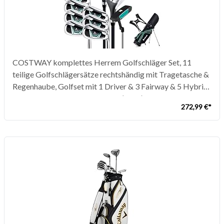
COSTWAY komplettes Herrem Golfschläger Set, 11
teilige Golfschlägersätze rechtshändig mit Tragetasche &
Regenhaube, Golfset mit 1 Driver & 3 Fairway & 5 Hybrid
& 5/6/7/8/9/ P/S Eisen & Putter (Grün)
272,99 €*