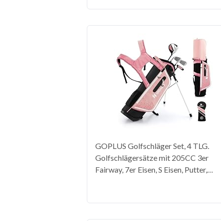
GOPLUS Golfschläger Set, 4 TLG.
Golfschlägersätze mit 205CC 3er
Fairway, 7er Eisen, S Eisen, Putter,
tragbare Golfausrüstung leicht mit
Golftasche & Regenhaube für Kinder
von 5-7 Jahren(Rosa)