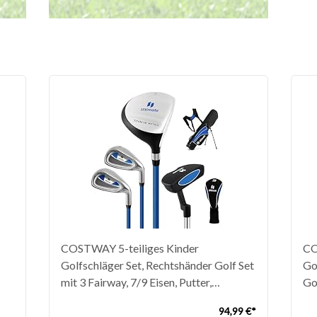
COSTWAY 5-teiliges Kinder
CO
Golfschläger Set, Rechtshänder Golf Set
Go
mit 3 Fairway, 7/9 Eisen, Putter,
Go
Regenhaube & Golftasche,
Re
94,99 €*
Golfschlägersätze für Kinder von 11-13
7/9