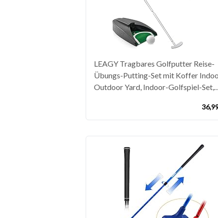
LEAGY Tragbares Golfputter Reise-
Übungs-Putting-Set mit Koffer Indo
Outdoor Yard, Indoor-Golfspiel-Set,
Ballrückgabesystem Putter aus
36,9
Zinklegierung Executive Office Putte
Set