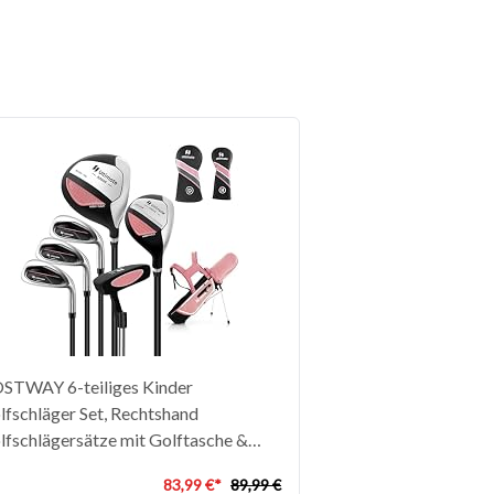
STWAY 6-teiliges Kinder
lfschläger Set, Rechtshand
lfschlägersätze mit Golftasche &
genhaube, Komplettes Golf Set inkl.
83,99 €*
89,99 €
/S Eisen, 1 Driver, 4 Hybrid & Putter