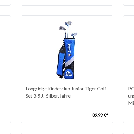
Jahren (Blau)
fü
Longridge Kinderclub Junior Tiger Golf
PG
Set 3-5 J., Silber, Jahre
un
Mä
89,99 €*