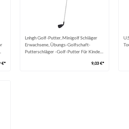
Lnhgh Golf-Putter, Minigolf Schläger
U.
or
Erwachsene, Übungs-Golfschaft-
To
Putterschläger -Golf-Putter Für Kinder,
Jugendliche Und Erwachsene,
9 €*
9,03 €*
r-
Kleinkinder, Putter, Golfschläger