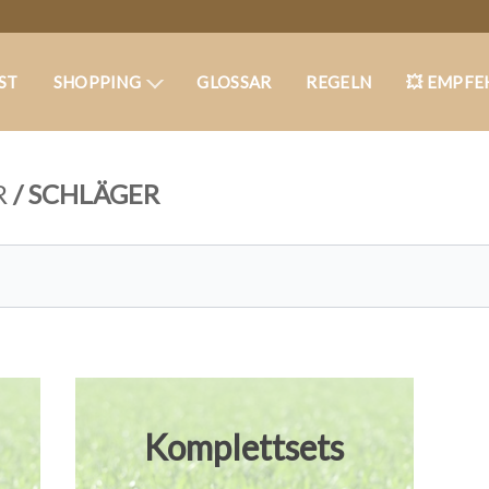
ST
SHOPPING
GLOSSAR
REGELN
💥 EMPFE
R
/
SCHLÄGER
Komplettsets