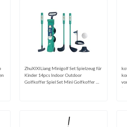
b
ZhuXIXILiang Minigolf Set Spielzeug für
ko
en
Kinder 14pcs Indoor Outdoor
ko
Golfkoffer Spiel Set Mini Golfkoffer mit
von
Kinderspiele Geschenk für Kinde
(1
Putting Spielzeug für Kind, Jungen,
Mädchen