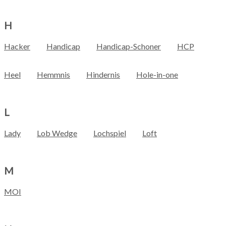
H
Hacker
Handicap
Handicap-Schoner
HCP
Heel
Hemmnis
Hindernis
Hole-in-one
L
Lady
Lob Wedge
Lochspiel
Loft
M
MOI