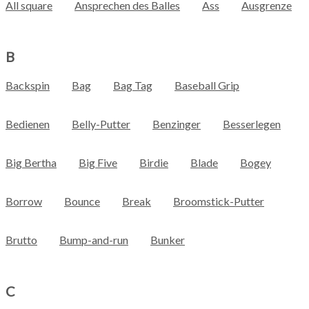
All square
Ansprechen des Balles
Ass
Ausgrenze
B
Backspin
Bag
Bag Tag
Baseball Grip
Bedienen
Belly-Putter
Benzinger
Besserlegen
Big Bertha
Big Five
Birdie
Blade
Bogey
Borrow
Bounce
Break
Broomstick-Putter
Brutto
Bump-and-run
Bunker
C