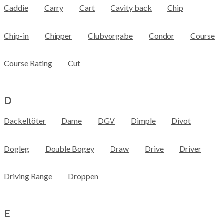
Caddie
Carry
Cart
Cavity back
Chip
Chip-in
Chipper
Clubvorgabe
Condor
Course
Course Rating
Cut
D
Dackeltöter
Dame
DGV
Dimple
Divot
Dogleg
Double Bogey
Draw
Drive
Driver
Driving Range
Droppen
E