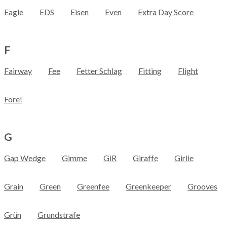
Eagle
EDS
Eisen
Even
Extra Day Score
F
Fairway
Fee
Fetter Schlag
Fitting
Flight
Fore!
G
Gap Wedge
Gimme
GiR
Giraffe
Girlie
Grain
Green
Greenfee
Greenkeeper
Grooves
Grün
Grundstrafe