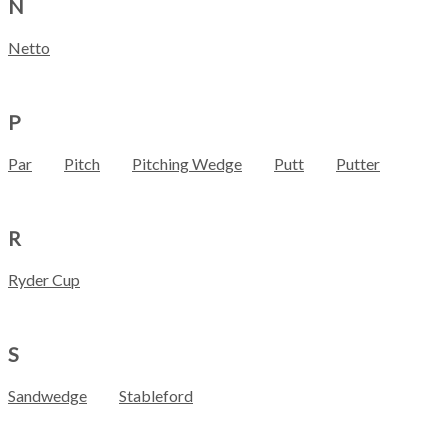
N
Netto
P
Par
Pitch
Pitching Wedge
Putt
Putter
R
Ryder Cup
S
Sandwedge
Stableford