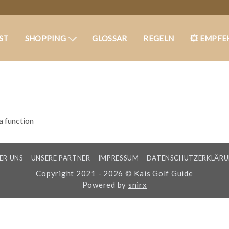
ST
SHOPPING
GLOSSAR
REGELN
💥 EMPFE
 a function
ER UNS
UNSERE PARTNER
IMPRESSUM
DATENSCHUTZERKLÄR
Copyright 2021 - 2026 © Kais Golf Guide
Powered by
snirx