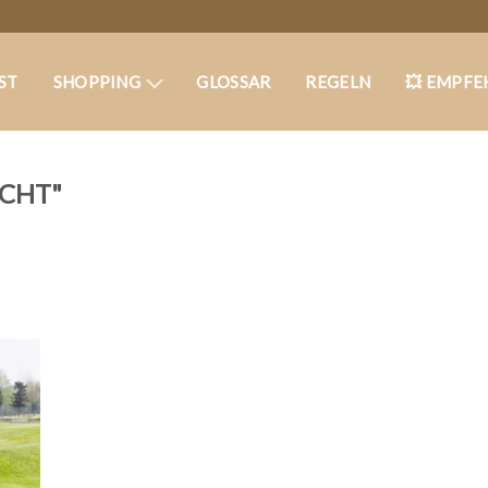
ST
SHOPPING
GLOSSAR
REGELN
💥 EMPFE
CHT"