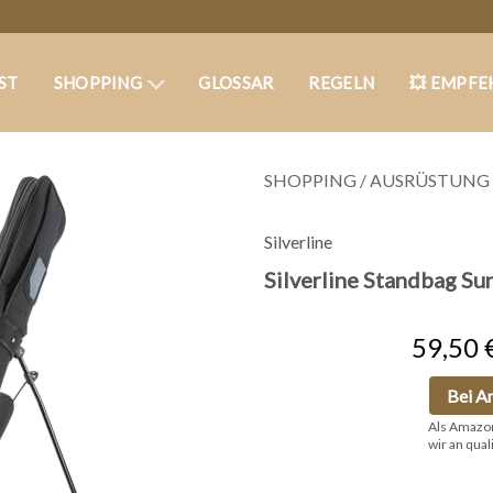
ST
SHOPPING
GLOSSAR
REGELN
💥 EMPFE
SHOPPING
/
AUSRÜSTUNG
Silverline
Silverline Standbag Su
59,50 
Bei A
Als Amazo
wir an qual