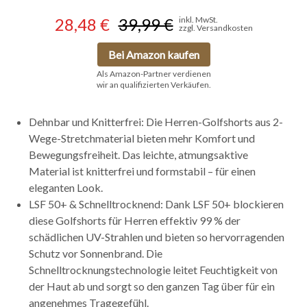
28,48 €
39,99 €
inkl. MwSt.
zzgl. Versandkosten
Bei Amazon kaufen
Als Amazon-Partner verdienen
wir an qualifizierten Verkäufen.
Dehnbar und Knitterfrei: Die Herren-Golfshorts aus 2-
Wege-Stretchmaterial bieten mehr Komfort und
Bewegungsfreiheit. Das leichte, atmungsaktive
Material ist knitterfrei und formstabil – für einen
eleganten Look.
LSF 50+ & Schnelltrocknend: Dank LSF 50+ blockieren
diese Golfshorts für Herren effektiv 99 % der
schädlichen UV-Strahlen und bieten so hervorragenden
Schutz vor Sonnenbrand. Die
Schnelltrocknungstechnologie leitet Feuchtigkeit von
der Haut ab und sorgt so den ganzen Tag über für ein
angenehmes Tragegefühl.