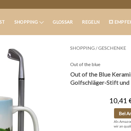
ST
SHOPPING
GLOSSAR
REGELN
💥 EMPFE
SHOPPING
/
GESCHENKE
Out of the blue
Out of the Blue Kerami
Golfschläger-Stift und
10,41 
Bei A
Als Amazo
wir an qual