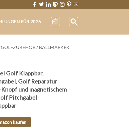
HLUNGEN FÜR 2026
/
GOLFZUBEHÖR
/
BALLMARKER
l Golf Klappbar,
hgabel, Golf Reparatur
p-Knopf und magnetischem
Golf Pitchgabel
appbar
mazon kaufen