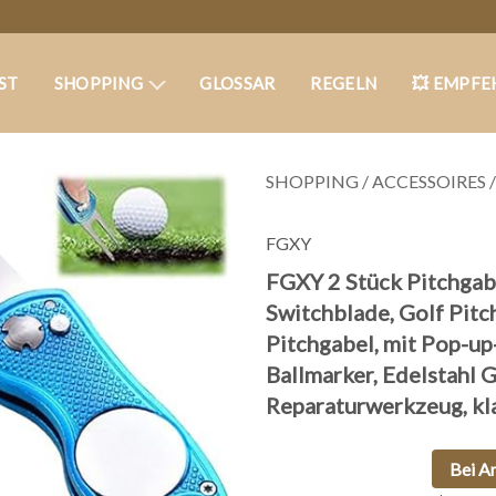
ST
SHOPPING
GLOSSAR
REGELN
💥 EMPFE
SHOPPING
/
ACCESSOIRES
FGXY
FGXY 2 Stück Pitchgabe
Switchblade, Golf Pitc
Pitchgabel, mit Pop-u
Ballmarker, Edelstahl 
Reparaturwerkzeug, kl
Bei A