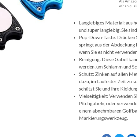
Als Amazo
wir an qual
Langlebiges Material: aus h
und super langlebig. Sie sind
Pop-Down-Taste: Drücken Si
springt aus der Abdeckung 
wenn Sie es nicht verwenden
Reinigung: Diese Gabel kann
werden, um Schlamm und Sch
Schutz: Zinken auf allen M
dazu, im Laufe der Zeit zu 
schützt Sie und Ihre Kleidun
Vielseitigkeit: Verwenden Si
Pitchgabeln, oder verwend
einem abnehmbaren Golfball
Markierungswerkzeug.