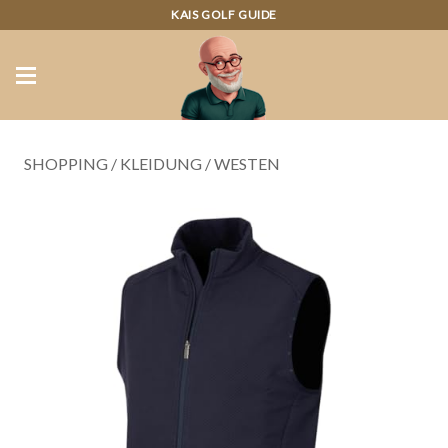
KAIS GOLF GUIDE
SHOPPING
/
KLEIDUNG
/
WESTEN