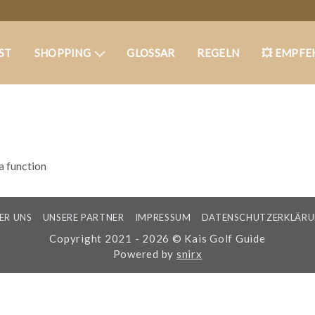
ST
SHOPPING
GLOSSAR
REGELN
💥 EMPFE
 a function
ER UNS
UNSERE PARTNER
IMPRESSUM
DATENSCHUTZERKLÄR
Copyright 2021 - 2026 © Kais Golf Guide
Powered by
snirx