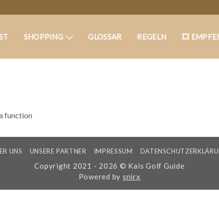
ST
SHOPPING
GLOSSAR
REGELN
💥 EMPFE
 a function
ER UNS
UNSERE PARTNER
IMPRESSUM
DATENSCHUTZERKLÄR
Copyright 2021 - 2026 © Kais Golf Guide
Powered by
snirx