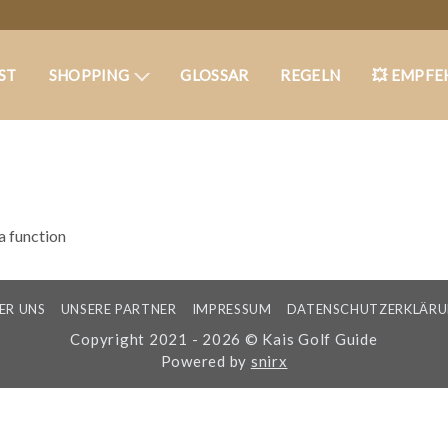
ST
SHOPPING
GLOSSAR
REGELN
💥 EMPFE
 a function
ER UNS
UNSERE PARTNER
IMPRESSUM
DATENSCHUTZERKLÄR
Copyright 2021 - 2026 © Kais Golf Guide
Powered by
snirx